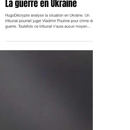
23 mai
La guerre en Ukraine
HugoDécrypte analyse la situation en Ukraine. Un
tribunal pourrait juger Vladimir Poutine pour crime de
guerre. Toutefois ce tribunal n'aura aucun moyen
coercitif pour faire comparaître Poutine. Les autres
actualités sont ensuite présentées.
https://youtu.be/WUDYAo-_I60?t=22