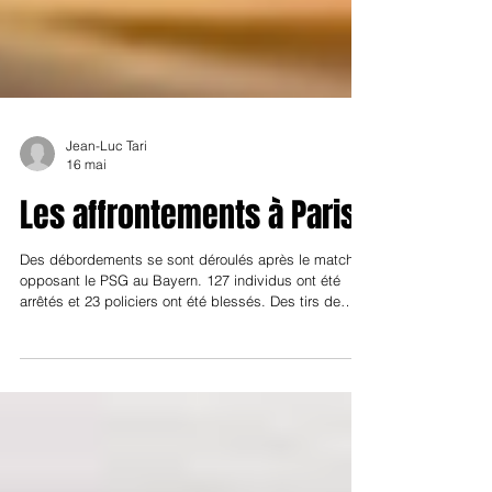
Jean-Luc Tari
16 mai
Les affrontements à Paris
Des débordements se sont déroulés après le match
opposant le PSG au Bayern. 127 individus ont été
arrêtés et 23 policiers ont été blessés. Des tirs de
mortiers d'artifice et des incidents ont ponctué l'après
match. Ce spectacle consternant confirme
l'ensauvagement de la société française.
https://youtu.be/tTO6ne6WyPc?t=5