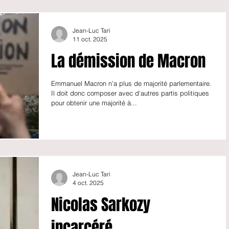
tiendrait derrière moi. J'y crois pas ! Tu fais preuve de
discrétion aujourd'hui ". Cette déclaration a provoqué
l'hilarité des chefs d'État et de gouvernement
présents derrière Donald Trump.
Jean-Luc Tari
11 oct. 2025
https://youtu.be/q_icJts7PwQ
La démission de Macron
Emmanuel Macron n'a plus de majorité parlementaire.
Il doit donc composer avec d'autres partis politiques
pour obtenir une majorité à...
Jean-Luc Tari
4 oct. 2025
Nicolas Sarkozy
incarcéré