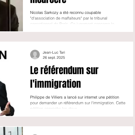
Nicolas Sarkozy a été reconnu coupable
"d'association de malfaiteurs" par le tribunal
correctionnel de Paris. Ce jugement concerne le...
Jean-Luc Tari
26 sept. 2025
Le référendum sur
l'immigration
Philippe de Villiers a lancé sur internet une pétition
pour demander un référendum sur l'immigration. Cette
pétition approche les deux...