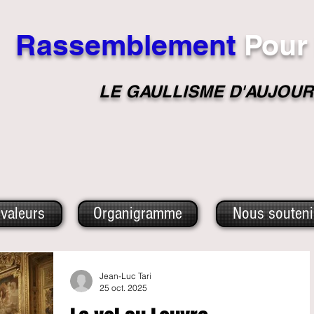
Rassemblement
Pour
LE GAULLISME D'A
UJOUR
valeurs
Organigramme
Nous souteni
Jean-Luc Tari
25 oct. 2025