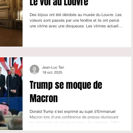
Le vol au Louvre
Des bijoux ont été dérobés au musée du Louvre. Les
voleurs sont passés par une fenêtre et ils ont percé
une vitrine avec une disqueuse. Les vitrines actuelles
ont remplacé des vitrines avec un système de trappe
qui faisait tomber les bijoux dans un coffre. La
nouvelle de ce vol extraordinaire a fait le tour du
monde et elle a provoqué la stupéfaction.
https://youtu.be/DVbsHQ8pYJY?t=1
Jean-Luc Tari
18 oct. 2025
Trump se moque de
Macron
Donald Trump s'est exprimé au sujet d'Emmanuel
Macron lors d'une conférence de presse réunissant
les dirigeants de plusieurs pays. Il a déclaré : " Merci
beaucoup Emmanuel. Je pensais qu'Emmanuel se