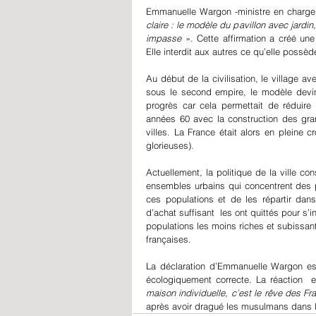
Emmanuelle Wargon -ministre en charge 
claire : le modèle du pavillon avec jardin
impasse
 ». Cette affirmation a créé u
Elle interdit aux autres ce qu’elle possèd
Au début de la civilisation, le village 
sous le second empire, le modèle devin
progrès car cela permettait de réduire 
années 60 avec la construction des gr
villes. La France était alors en pleine
glorieuses).
Actuellement, la politique de la ville co
ensembles urbains qui concentrent des p
ces populations et de les répartir dan
d’achat suffisant  les ont quittés pour s’
populations les moins riches et subissant
françaises.
La déclaration d’Emmanuelle Wargon est u
écologiquement correcte. La réaction  
maison individuelle, c’est le rêve des Fr
après avoir dragué les musulmans dans l