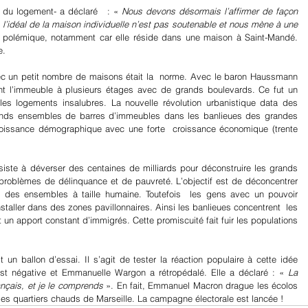
du logement- a déclaré   : « 
Nous devons désormais l’affirmer de façon 
, l’idéal de la maison individuelle n’est pas soutenable et nous mène à une 
ne polémique, notamment car elle réside dans une maison à Saint-Mandé. 
e.
avec un petit nombre de maisons était la  norme. Avec le baron Haussmann 
t l’immeuble à plusieurs étages avec de grands boulevards. Ce fut un 
les logements insalubres. La nouvelle révolution urbanistique data des 
ands ensembles de barres d’immeubles dans les banlieues des grandes 
 croissance démographique avec une forte  croissance économique (trente 
nsiste à déverser des centaines de milliards pour déconstruire les grands 
roblèmes de délinquance et de pauvreté. L’objectif est de déconcentrer 
s des ensembles à taille humaine. Toutefois  les gens avec un pouvoir 
installer dans des zones pavillonnaires. Ainsi les banlieues concentrent  les 
 un apport constant d’immigrés. Cette promiscuité fait fuir les populations 
n ballon d’essai. Il s’agit de tester la réaction populaire à cette idée 
est négative et Emmanuelle Wargon a rétropédalé. Elle a déclaré : « 
La 
ançais, et je le comprends
 ». En fait, Emmanuel Macron drague les écolos 
es quartiers chauds de Marseille. La campagne électorale est lancée !