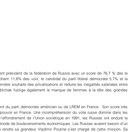
artager
ent président de la fédération de Russie avec un score de 76,7 % dès le 
tient 11,8% des voix, le candidat du parti libéral démocrate 5,7% et la 
rnière souhaite des privatisations et réduire les inégalités salariales entre 
btchak fustige également le manque de femmes à la tête des grandes 
ent du parti démocrate américain ou de LREM en France.  Son score très 
au pouvoir en France. Une incompréhension du vote russe domine dans les 
l’effondrement de l’Union soviétique en 1991, les Russes ont enduré la 
période de bouleversements économiques. Les Russes avaient besoin d’un 
 rendre sa grandeur. Vladimir Poutine s’est chargé de cette mission. Sa 