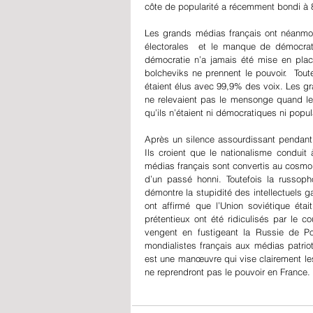
côte de popularité a récemment bondi à 
Les grands médias français ont néanmoins
électorales  et le manque de démocrati
démocratie n’a jamais été mise en plac
bolcheviks ne prennent le pouvoir.  Tout
étaient élus avec 99,9% des voix. Les gra
ne relevaient pas le mensonge quand les
qu’ils n’étaient ni démocratiques ni popul
Après un silence assourdissant pendant 
Ils croient que le nationalisme conduit 
médias français sont convertis au cosmop
d’un passé honni. Toutefois la russoph
démontre la stupidité des intellectuels g
ont affirmé que l’Union soviétique était
prétentieux ont été ridiculisés par le 
vengent en fustigeant la Russie de Po
mondialistes français aux médias patriot
est une manœuvre qui vise clairement les 
ne reprendront pas le pouvoir en France.