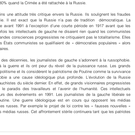
80% quand la Crimée a été rattachée à la Russie.
 une attitude très critique envers la Russie. Ils soulignent les fraudes 
e. Il est exact que la Russie n’a pas de tradition  démocratique. La 
e avant 1991 à l’exception d’une courte période en 1917 avant que les 
efois les intellectuels de gauche ne disaient rien quand les communistes 
ndes consciences progressistes ne critiquaient pas le totalitarisme. Elles 
 États communistes se qualifiaient de « démocraties populaires » alors 
aires.
des décennies, les journalistes de gauche s’adonnent à la russophobie. 
à la guerre et ils ont peur du réveil de la puissance russe. Les grands 
olitisme et ils considèrent le patriotisme de Poutine comme la survivance 
obie a une cause idéologique plus profonde. L’évolution de la Russie 
auchistes du siècle dernier. En effet, de grands visionnaires progressistes 
 le paradis des travailleurs et l’avenir de l’humanité. Ces intellectuels 
cours des événements en 1991. Les journalistes de la gauche libérale se 
utine. Une guerre idéologique est en cours qui opposent les médias 
es russes. Par exemple le projet de loi contre les « fausses nouvelles » 
médias russes. Cet affrontement stérile continuera tant que les patriotes 