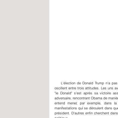
P
    L'élection de Donald Trump n'a pas fini de susciter des réactions. Complètement déstabilisés, nos médias 
oscillent entre trois attitudes. Les uns 
"le Donald" s'est après sa victoire as
adversaire, rencontrant Obama de manière
entend mener, par exemple, dans la r
manifestations qui se déroulent dans que
président. D'autres enfin cherchent dans
politique.