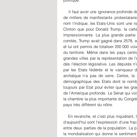
    Il faut avoir une ignorance profonde des Etats-Unis pour accorder la moindre importance aux quelques dizaines 
de milliers de manifestants protestatai
nom l'indique, les Etats-Unis sont une nat
Clinton que pour Donald Trump, la carte
impressionnante. La plus grande partie 
comtés, Trump avait gagné dans 2578, et H
et lui ont permis de totaliser 200 000 voi
du territoire. Même dans les pays centr
grandes villes par la représentation de l'
dés l'élection législative. Les députés n
par les Etats fédérés et le vainqueur 
archaïque n'a pas de sens. Certes, la c
démographique des Etats dont le nombr
toujours par Etat pour éviter que les gr
de l'Amérique profonde. Le Sénat qui voit
la chambre la plus importante du Congrès, 
pays très différent du nôtre.
    En revanche, et c'est plus inquiétant, le vote qui a opposé assez nettement deux Amériques, comme les défilés 
d'aujourd'hui sont l'expression d'une fr
entre deux parties de la population. La p
la mondialisation qui donne le sentimen