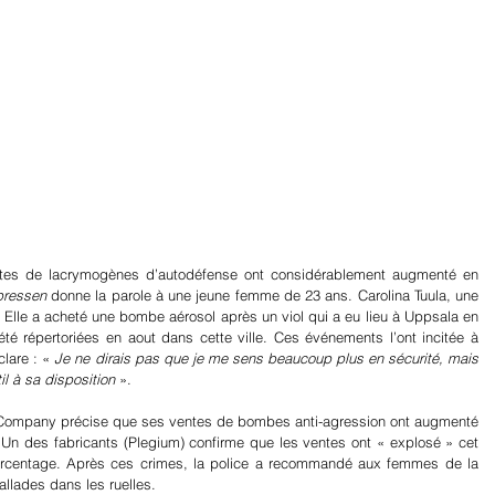
artager
entes de lacrymogènes d’autodéfense ont considérablement augmenté en 
ressen 
donne la parole à une jeune femme de 23 ans. Carolina Tuula, une 
 Elle a acheté une bombe aérosol après un viol qui a eu lieu à Uppsala en 
été répertoriées en aout dans cette ville. Ces événements l’ont incitée à 
lare : « 
Je ne dirais pas que je me sens beaucoup plus en sécurité, mais 
il à sa disposition
 ».
 Company précise que ses ventes de bombes anti-agression ont augmenté 
Un des fabricants (Plegium) confirme que les ventes ont « explosé » cet 
urcentage. Après ces crimes, la police a recommandé aux femmes de la 
ballades dans les ruelles.