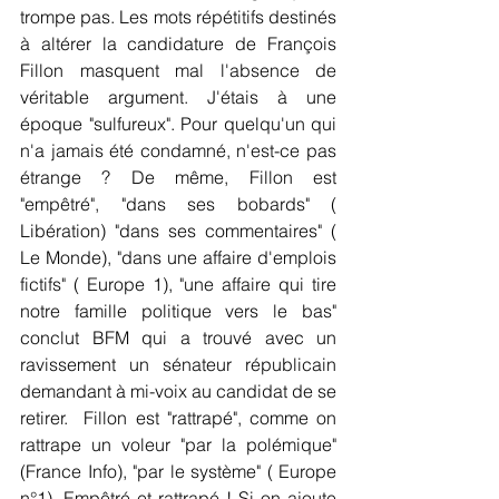
trompe pas. Les mots répétitifs destinés 
à altérer la candidature de François 
Fillon masquent mal l'absence de 
véritable argument. J'étais à une 
époque "sulfureux". Pour quelqu'un qui 
n'a jamais été condamné, n'est-ce pas 
étrange ? De même, Fillon est 
"empêtré", "dans ses bobards" ( 
Libération) "dans ses commentaires" ( 
Le Monde), "dans une affaire d'emplois 
fictifs" ( Europe 1), "une affaire qui tire 
notre famille politique vers le bas" 
conclut BFM qui a trouvé avec un 
ravissement un sénateur républicain 
demandant à mi-voix au candidat de se 
retirer.  Fillon est "rattrapé", comme on 
rattrape un voleur "par la polémique" 
(France Info), "par le système" ( Europe 
n°1). Empêtré et rattrapé ! Si on ajoute 