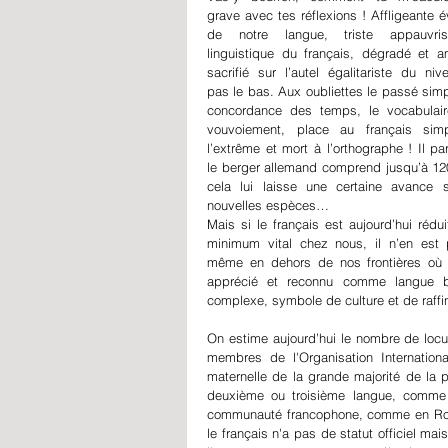
grave avec tes réflexions ! Affligeante év
de notre langue, triste appauvris
linguistique du français, dégradé et am
sacrifié sur l’autel égalitariste du nive
pas le bas. Aux oubliettes le passé simpl
concordance des temps, le vocabulaire
P
vouvoiement, place au français simpl
l’extrême et mort à l’orthographe ! Il par
le berger allemand comprend jusqu’à 120
cela lui laisse une certaine avance s
nouvelles espèces…
Mais si le français est aujourd’hui rédui
minimum vital chez nous, il n’en est 
même en dehors de nos frontières où il
apprécié et reconnu comme langue be
complexe, symbole de culture et de raff
On estime aujourd’hui le nombre de locut
membres de l'Organisation Internationa
maternelle de la grande majorité de la po
deuxième ou troisième langue, comme 
communauté francophone, comme en Rouma
le français n'a pas de statut officiel ma