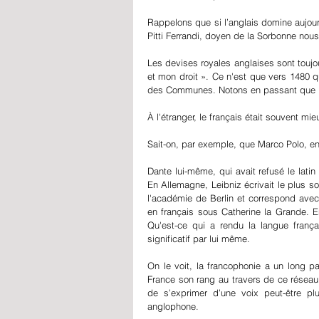
Rappelons que si l’anglais domine aujourd’
Pitti Ferrandi, doyen de la Sorbonne nou
Les devises royales anglaises sont toujou
et mon droit ». Ce n'est que vers 1480 q
des Communes. Notons en passant que la 
À l'étranger, le français était souvent m
Sait-on, par exemple, que Marco Polo, en
Dante lui-même, qui avait refusé le lati
En Allemagne, Leibniz écrivait le plus sou
l'académie de Berlin et correspond avec
en français sous Catherine la Grande. En
Qu'est-ce qui a rendu la langue frança
significatif par lui même.
On le voit, la francophonie a un long pa
France son rang au travers de ce réseau 
de s’exprimer d’une voix peut-être pl
anglophone.