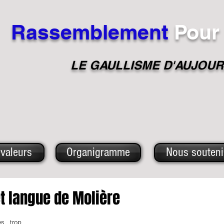
Rassemblement
Pour
LE GAULLISME D'A
UJOUR
valeurs
Organigramme
Nous souteni
et langue de Molière
s trop 