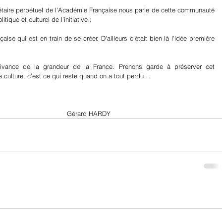
taire perpétuel de l'Académie Française nous parle de cette communauté 
ique et culturel de l’initiative :
ise qui est en train de se créer. D'ailleurs c'était bien là l'idée première 
vivance de la grandeur de la France. Prenons garde à préserver cet 
a culture, c’est ce qui reste quand on a tout perdu…
                                                                                              Gérard HARDY