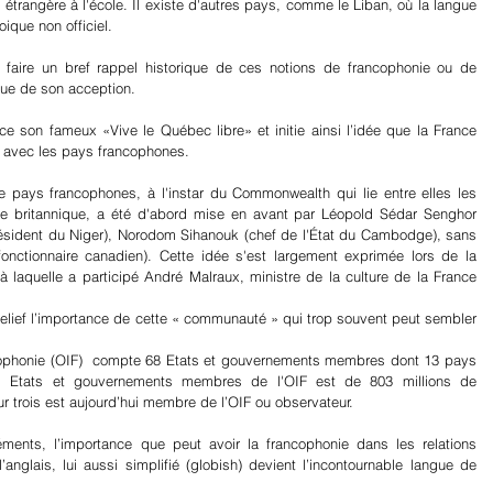
étrangère à l'école. Il existe d'autres pays, comme le Liban, où la langue 
ique non officiel.
e faire un bref rappel historique de ces notions de francophonie ou de 
ue de son acception.
ce son fameux «Vive le Québec libre» et initie ainsi l’idée que la France 
es avec les pays francophones.
 pays francophones, à l'instar du Commonwealth qui lie entre elles les 
nne britannique, a été d'abord mise en avant par Léopold Sédar Senghor 
résident du Niger), Norodom Sihanouk (chef de l'État du Cambodge), sans 
onctionnaire canadien). Cette idée s'est largement exprimée lors de la 
laquelle a participé André Malraux, ministre de la culture de la France 
relief l’importance de cette « communauté » qui trop souvent peut sembler 
ncophonie (OIF)  compte 68 Etats et gouvernements membres dont 13 pays 
es Etats et gouvernements membres de l'OIF est de 803 millions de 
trois est aujourd’hui membre de l’OIF ou observateur.
ments, l’importance que peut avoir la francophonie dans les relations 
’anglais, lui aussi simplifié (globish) devient l’incontournable langue de 