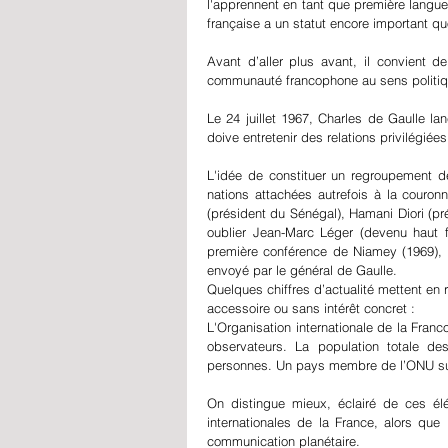
l'apprennent en tant que première langue 
française a un statut encore important quo
Avant d’aller plus avant, il convient d
communauté francophone au sens politiq
Le 24 juillet 1967, Charles de Gaulle lan
doive entretenir des relations privilégié
L'idée de constituer un regroupement de
nations attachées autrefois à la couro
(président du Sénégal), Hamani Diori (p
oublier Jean-Marc Léger (devenu haut f
première conférence de Niamey (1969), à 
envoyé par le général de Gaulle.
Quelques chiffres d’actualité mettent en 
accessoire ou sans intérêt concret :
L'Organisation internationale de la Fra
observateurs. La population totale d
personnes. Un pays membre de l’ONU sur 
On distingue mieux, éclairé de ces élé
internationales de la France, alors que l
communication planétaire.