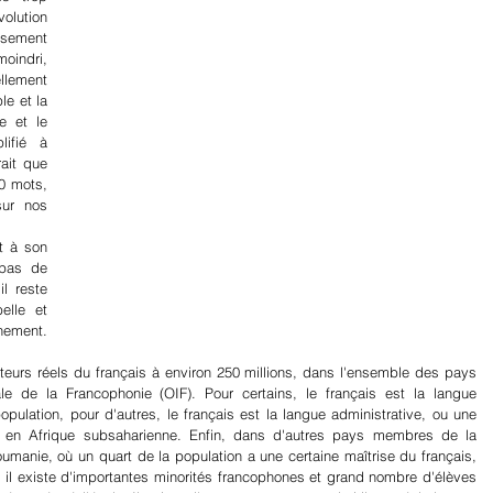
olution 
sement 
oindri, 
llement 
e et la 
 et le 
artager
ifié à 
ait que 
 mots, 
ur nos 
t à son 
pas de 
 reste 
lle et 
inement.
eurs réels du français à environ 250 millions, dans l'ensemble des pays 
le de la Francophonie (OIF). Pour certains, le français est la langue 
pulation, pour d'autres, le français est la langue administrative, ou une 
en Afrique subsaharienne. Enfin, dans d'autres pays membres de la 
nie, où un quart de la population a une certaine maîtrise du français, 
is il existe d'importantes minorités francophones et grand nombre d'élèves 