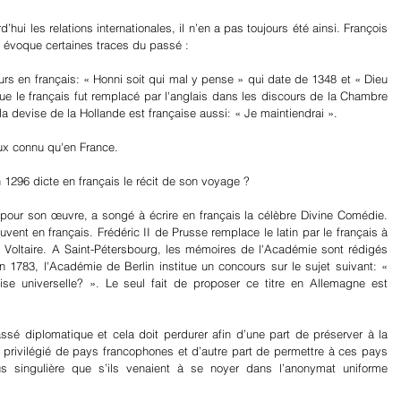
hui les relations internationales, il n’en a pas toujours été ainsi. François 
s évoque certaines traces du passé :
rs en français: « Honni soit qui mal y pense » qui date de 1348 et « Dieu 
ue le français fut remplacé par l'anglais dans les discours de la Chambre 
devise de la Hollande est française aussi: « Je maintiendrai ».
ieux connu qu'en France.
 1296 dicte en français le récit de son voyage ?
n pour son œuvre, a songé à écrire en français la célèbre Divine Comédie. 
vent en français. Frédéric II de Prusse remplace le latin par le français à 
 Voltaire. A Saint-Pétersbourg, les mémoires de l'Académie sont rédigés 
 1783, l'Académie de Berlin institue un concours sur le sujet suivant: « 
ise universelle? ». Le seul fait de proposer ce titre en Allemagne est 
ssé diplomatique et cela doit perdurer afin d’une part de préserver à la 
privilégié de pays francophones et d’autre part de permettre à ces pays 
us singulière que s’ils venaient à se noyer dans l’anonymat uniforme 